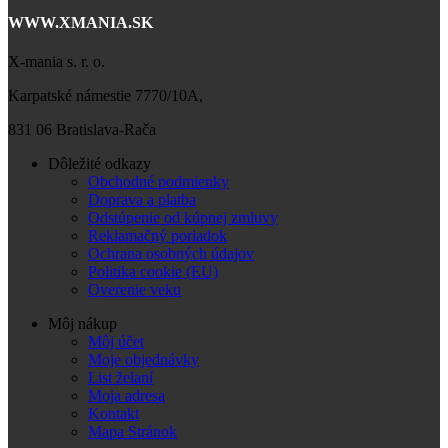
WWW.XMANIA.SK
X-mania s. r. o.
Karpatské námestie 7770/10A,
831 06 Bratislava-Rača
Dôležité odkazy
Obchodné podmienky
Doprava a platba
Odstúpenie od kúpnej zmluvy
Reklamačný poriadok
Ochrana osobných údajov
Politika cookie (EU)
Overenie veku
Môj nákup
Môj účet
Moje objednávky
List želaní
Moja adresa
Kontakt
Mapa Stránok