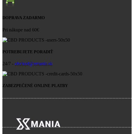
DOPRAVA ZADARMO
Pri nákupe nad 60€
POTREBUJETE PORADIŤ
24/7 -
obchod@xmania.sk
ZABEZPEČENÉ ONLINE PLATBY