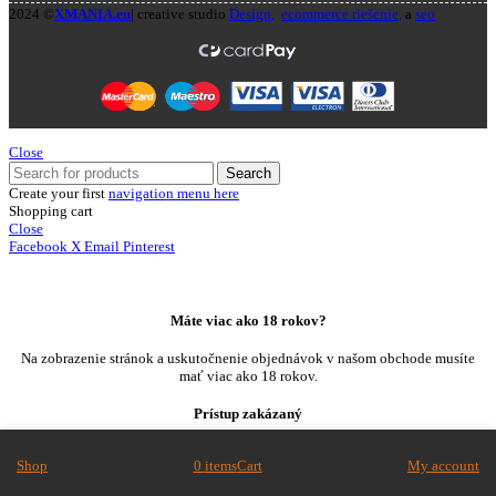
2024 ©
XMANIA.eu
| creative studio
Design,
ecommerce riešenie,
a
seo
Close
Search
Create your first
navigation menu here
Shopping cart
Close
Facebook
X
Email
Pinterest
Máte viac ako 18 rokov?
Na zobrazenie stránok a uskutočnenie objednávok v našom obchode musíte
mať viac ako 18 rokov.
Prístup zakázaný
Váš prístup je obmedzený z dôvodu vášho veku.
Shop
0
items
Cart
My account
I am 18 or Older
I am Under 18