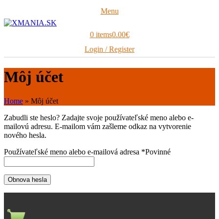
Menu
0
items
0.00
€
Login / Register
Môj účet
Home
»
Môj účet
Zabudli ste heslo? Zadajte svoje používateľské meno alebo e-
mailovú adresu. E-mailom vám zašleme odkaz na vytvorenie
nového hesla.
Používateľské meno alebo e-mailová adresa
*
Povinné
Obnova hesla