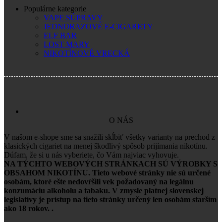
Populárne kategorie
VAPE SÚPRAVY
JEDNORAZOVÉ E-CIGARETY
ELF BAR
LOST MARY
NIKOTÍNOVÉ VRECKÁ
O NÁS
V našom e-shope sme sa snažili skĺbiť všetky varianty na prechod z
klasických cigariet na menej škodlivý spôsob prijímania nikotínu.
Dúfam, že si u nás vyberiete, čo Vám najviac vyhovuje.
NA TÝCHTO WEBOVÝCH STRÁNKACH SÚ VÝROBKY S
OBSAHOM NIKOTÍNU. Tieto webové stránky nie sú určené
osobám, ktoré ešte nedovŕšili vek požadovaný na legálnu
konzumáciu alkoholu a tabaku. V zmysle platnej slovenskej
legislatívy je prístup na tieto stránky určený len osobám starším
ako 18 rokov. .