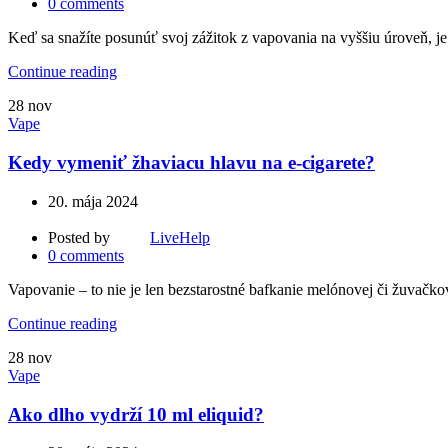
0
comments
Keď sa snažíte posunúť svoj zážitok z vapovania na vyššiu úroveň, je dô
Continue reading
28
nov
Vape
Kedy vymeniť žhaviacu hlavu na e-cigarete?
20. mája 2024
Posted by
LiveHelp
0
comments
Vapovanie – to nie je len bezstarostné bafkanie melónovej či žuvačkove
Continue reading
28
nov
Vape
Ako dlho vydrží 10 ml eliquid?