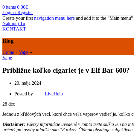
0
items
0.00
€
Login / Register
Create your first
navigation menu here
and add it to the "Main menu" 
Nakupuj Tu
KONTAKT
Blog
Home
»
Vape
»
Vape
Približne koľko cigariet je v Elf Bar 600?
20. mája 2024
Posted by
LiveHelp
28
dec
Jednou z kľúčových vecí, ktoré chce veľa vaperov vedieť je, koľko c
Disclaimer
:
Všetky informácie uvedené v tomto texte slúžia len na i
určený pre osoby mladšie ako 18 rokov. Článok obsahuje subjektívne 