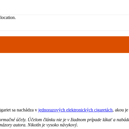
location.
igariet sa nachádza v
jednorazových elektronických cigaretách
, akou je
nformačné účely. Účelom článku nie je v žiadnom prípade lákať a nabád
názory autora. Nikotín je vysoko návykový.