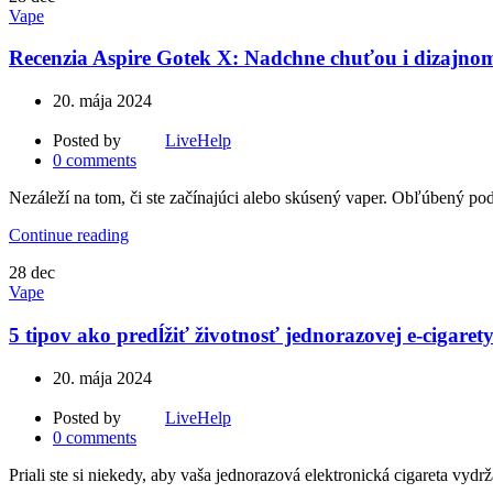
Vape
Recenzia Aspire Gotek X: Nadchne chuťou i dizajno
20. mája 2024
Posted by
LiveHelp
0
comments
Nezáleží na tom, či ste začínajúci alebo skúsený vaper. Obľúbený pod
Continue reading
28
dec
Vape
5 tipov ako predĺžiť životnosť jednorazovej e-cigaret
20. mája 2024
Posted by
LiveHelp
0
comments
Priali ste si niekedy, aby vaša jednorazová elektronická cigareta vyd