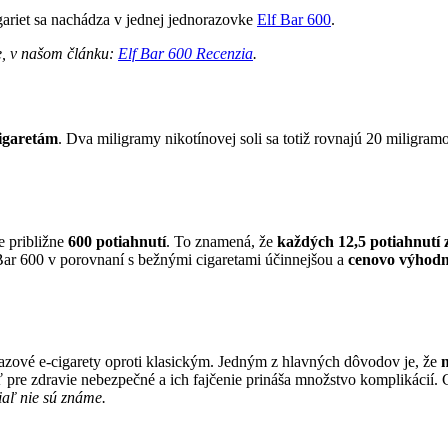
igariet sa nachádza v jednej jednorazovke
Elf Bar 600
.
e, v našom článku:
Elf Bar 600 Recenzia
.
cigaretám
. Dva miligramy nikotínovej soli sa totiž rovnajú 20 miligra
e približne
600 potiahnutí
. To znamená, že
každých 12,5 potiahnutí 
Bar 600 v porovnaní s bežnými cigaretami účinnejšou a
cenovo výhodn
azové e-cigarety oproti klasickým. Jedným z hlavných dôvodov je, že
n
ť pre zdravie nebezpečné a ich fajčenie prináša množstvo komplikácií. 
iaľ nie sú známe.