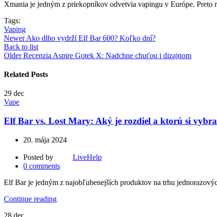
Xmania je jedným z priekopníkov odvetvia vapingu v Európe. Preto 
Tags:
Vaping
Newer
Ako dlho vydrží Elf Bar 600? Koľko dní?
Back to list
Older
Recenzia Aspire Gotek X: Nadchne chuťou i dizajnom
Related Posts
29
dec
Vape
Elf Bar vs. Lost Mary: Aký je rozdiel a ktorú si vybr
20. mája 2024
Posted by
LiveHelp
0
comments
Elf Bar je jedným z najobľubenejších produktov na trhu jednorazovýc
Continue reading
28
dec