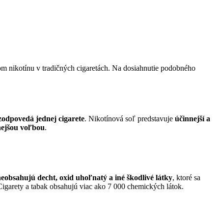
mom nikotínu v tradičných cigaretách. Na dosiahnutie podobného
zodpovedá jednej cigarete
. Nikotínová soľ predstavuje
účinnejší a
ejšou voľbou
.
eobsahujú decht, oxid uhoľnatý a iné škodlivé látky
, ktoré sa
Cigarety a tabak obsahujú viac ako 7 000 chemických látok.