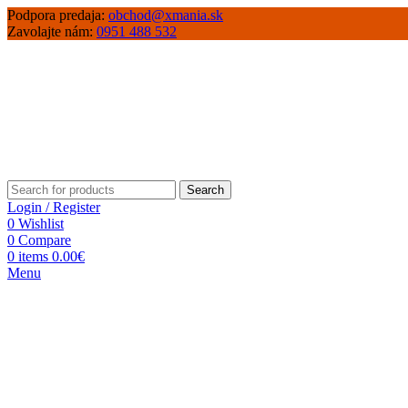
Podpora predaja:
obchod@xmania.sk
Zavolajte nám:
0951 488 532
Search
Login / Register
0
Wishlist
0
Compare
0
items
0.00
€
Menu