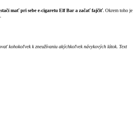
o
stačí mať pri sebe e-cigaretu Elf Bar a začať fajčiť
. Okrem toho je
.
zovať kohokoľvek k zneužívaniu akýchkoľvek návykových látok. Text