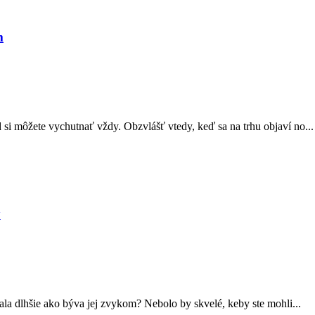
m
 si môžete vychutnať vždy. Obzvlášť vtedy, keď sa na trhu objaví no...
y
ržala dlhšie ako býva jej zvykom? Nebolo by skvelé, keby ste mohli...