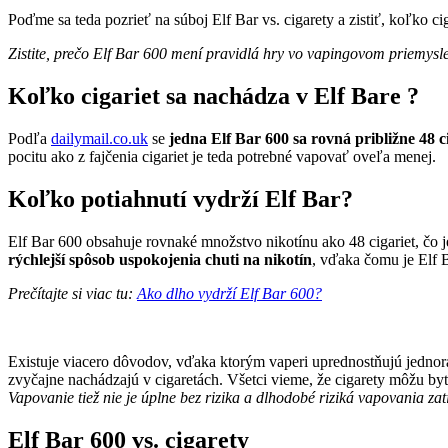
Poďme sa teda pozrieť na súboj Elf Bar vs. cigarety a zistiť, koľko c
Zistite, prečo Elf Bar 600 mení pravidlá hry vo vapingovom priemysl
Koľko cigariet sa nachádza v Elf Bare ?
Podľa
dailymail.co.uk
se
jedna Elf Bar 600 sa rovná približne 48 
pocitu ako z fajčenia cigariet je teda potrebné vapovať oveľa menej.
Koľko potiahnutí vydrží Elf Bar?
Elf Bar 600 obsahuje rovnaké množstvo nikotínu ako 48 cigariet, čo j
rýchlejší spôsob uspokojenia chuti na nikotín
, vďaka čomu je Elf 
Prečítajte si viac tu:
Ako dlho vydrží Elf Bar 600?
Existuje viacero dôvodov, vďaka ktorým vaperi uprednostňujú jednor
zvyčajne nachádzajú v cigaretách. Všetci vieme, že cigarety môžu by
Vapovanie tiež nie je úplne bez rizika a dlhodobé riziká vapovania zat
Elf Bar 600 vs. cigarety