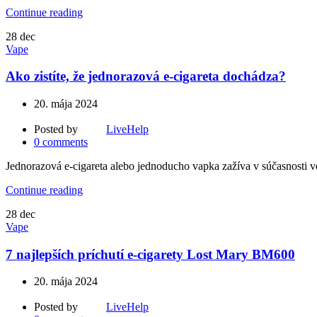
Continue reading
28
dec
Vape
Ako zistíte, že jednorazová e-cigareta dochádza?
20. mája 2024
Posted by
LiveHelp
0
comments
Jednorazová e-cigareta alebo jednoducho vapka zažíva v súčasnosti v
Continue reading
28
dec
Vape
7 najlepších príchutí e-cigarety Lost Mary BM600
20. mája 2024
Posted by
LiveHelp