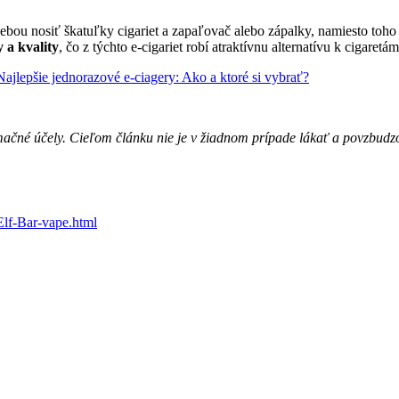
sebou nosiť škatuľky cigariet a zapaľovač alebo zápalky, namiesto toh
 a kvality
, čo z týchto e-cigariet robí atraktívnu alternatívu k cigaretám
Najlepšie jednorazové e-ciagery: Ako a ktoré si vybrať?
ormačné účely. Cieľom článku nie je v žiadnom prípade lákať a povzbud
Elf-Bar-vape.html