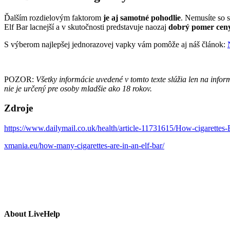
Ďalším rozdielovým faktorom
je aj samotné pohodlie
. Nemusíte so 
Elf Bar lacnejší a v skutočnosti predstavuje naozaj
dobrý pomer ceny
S výberom najlepšej jednorazovej vapky vám pomôže aj náš článok:
POZOR:
Všetky informácie uvedené v tomto texte slúžia len na inf
nie je určený pre osoby mladšie ako 18 rokov.
Zdroje
https://www.dailymail.co.uk/health/article-11731615/How-cigarettes-
xmania.eu/how-many-cigarettes-are-in-an-elf-bar/
About LiveHelp